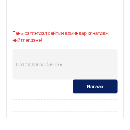
Таны сэтгэгдэл сайтын админаар хянагдаж
нийтлэгдэнэ!