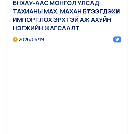
БНХАУ-ААС МОНГОЛ УЛСАД
ТАХИАНЫ МАХ, МАХАН БҮТЭЭГДЭХҮҮН
ИМПОРТЛОХ ЭРХТЭЙ АЖ АХУЙН
НЭГЖИЙН ЖАГСААЛТ
2026/05/19