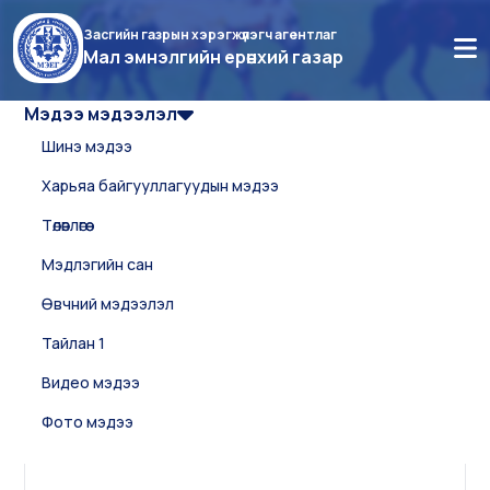
Засгийн газрын хэрэгжүүлэгч агентлаг
Мал эмнэлгийн ерөнхий газар
Мэдээ мэдээлэл
Шинэ мэдээ
Харьяа байгууллагуудын мэдээ
Төлөвлөгөө
Мэдлэгийн сан
Өвчний мэдээлэл
Тайлан 1
Видео мэдээ
Фото мэдээ