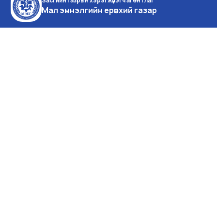
Засгийн газрын хэрэгжүүлэгч агентлаг
Мал эмнэлгийн ерөнхий газар
Монгол улс, Улаанбаатар
хот, Баянзүрх дүүрэг,
Энхтайваны өргөн чөлөө 16а,
Засгийн газрын IX байр
Утас:976-51-26-16-35
Факс:976 -51-26-16-35
facebook
youtube
Өнөөдөр: 703
Долоо хоног: 16709
Сард: 60986
Жилд: 539957