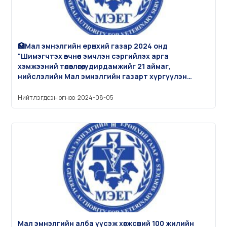
🏥Мал эмнэлгийн ерөнхий газар 2024 онд
“Шимэгчтэх өвчнөөс эмчлэн сэргийлэх арга
хэмжээний төлөвлөгөө, удирдамжийг 21 аймаг,
нийслэлийн Мал эмнэлгийн газарт хүргүүлэн
ажиллаж байна.
Нийтлэгдсэн огноо: 2024-08-05
Мал эмнэлгийн алба үүсэж хөгжсөний 100 жилийн