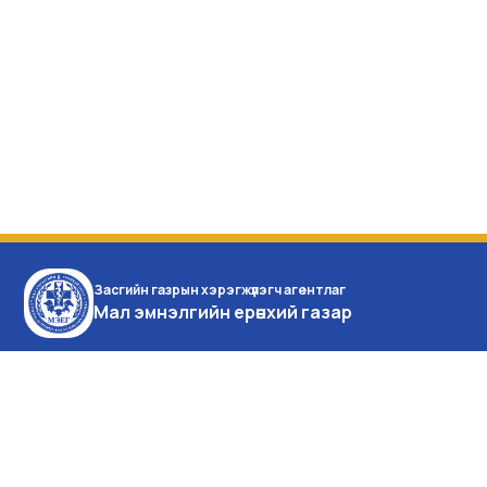
Засгийн газрын хэрэгжүүлэгч агентлаг
Мал эмнэлгийн ерөнхий газар
Монгол улс, Улаанбаатар
хот, Баянзүрх дүүрэг,
Энхтайваны өргөн чөлөө 16а,
Засгийн газрын IX байр
Утас:976-51-26-16-35
Факс:976 -51-26-16-35