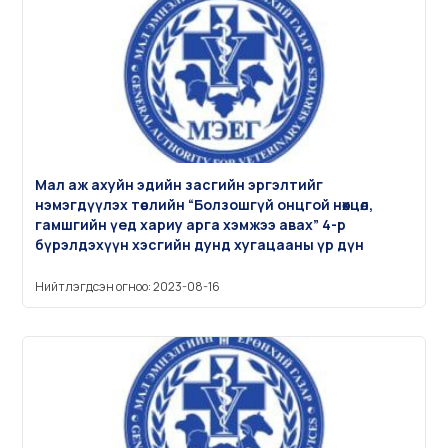
Мал аж ахуйн эдийн засгийн эргэлтийг
нэмэгдүүлэх төслийн “Болзошгүй онцгой нөхцөл,
гамшгийн үед хариу арга хэмжээ авах” 4-р
бүрэлдэхүүн хэсгийн дунд хугацааны үр дүн
Нийтлэгдсэн огноо: 2023-08-16