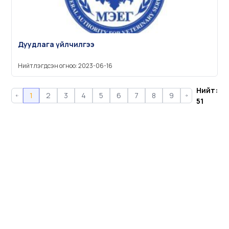
Дуудлага үйлчилгээ
Нийтлэгдсэн огноо: 2023-06-16
Нийт:
1
2
3
4
5
6
7
8
9
51