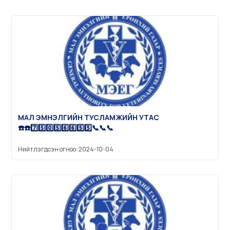
МАЛ ЭМНЭЛГИЙН ТУСЛАМЖИЙН УТАС
☎️☎️7️⃣5️⃣0️⃣5️⃣6️⃣6️⃣5️⃣5️⃣📞📞📞
Нийтлэгдсэн огноо: 2024-10-04