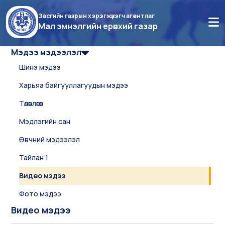
Засгийн газрын хэрэгжүүлэгч агентлаг
Мал эмнэлгийн ерөнхий газар
Мэдээ мэдээлэл
Шинэ мэдээ
Харьяа байгууллагуудын мэдээ
Төлөвлөгөө
Мэдлэгийн сан
Өвчний мэдээлэл
Тайлан 1
Видео мэдээ
Фото мэдээ
Видео мэдээ