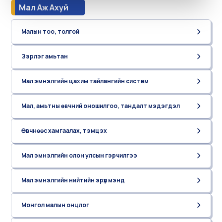
Мал Аж Ахуй
Малын тоо, толгой
Зэрлэг амьтан
Мал эмнэлгийн цахим тайлангийн систем
Мал, амьтны өвчний оношилгоо, тандалт мэдэгдэл
Өвчнөөс хамгаалах, тэмцэх
Мал эмнэлгийн олон улсын гэрчилгээ
Мал эмнэлгийн нийтийн эрүүл мэнд
Монгол малын онцлог