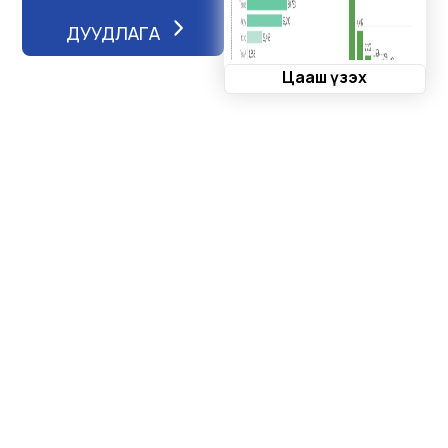
СЭРГИЙЛЭХ, ТЭМЦЭХ ЗААВАР (А-О5, CSF- CLASSICAL SWINE
FEVER)
ДУУДЛАГА
ҮХРИЙН МЯЛЗАН ӨВЧӨӨС УРЬДЧИЛАН СЭРГИЙЛЭХ, ТЭМЦЭХ
ЗААВАР (А-09, Rp- RINDERPEST)
Цааш үзэх
ХХААХҮ-ийн сайдын 2019 оны А/40 тушаалд нэмэлт өөрчлөлт
оруулах төсөл