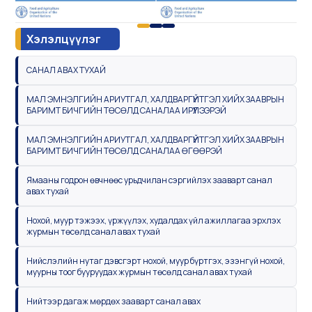
Хэлэлцүүлэг
САНАЛ АВАХ ТУХАЙ
МАЛ ЭМНЭЛГИЙН АРИУТГАЛ, ХАЛДВАРГҮЙТГЭЛ ХИЙХ ЗААВРЫН
БАРИМТ БИЧГИЙН ТӨСӨЛД САНАЛАА ИРҮҮЛЭЭРЭЙ
МАЛ ЭМНЭЛГИЙН АРИУТГАЛ, ХАЛДВАРГҮЙТГЭЛ ХИЙХ ЗААВРЫН
БАРИМТ БИЧГИЙН ТӨСӨЛД САНАЛАА ӨГӨӨРЭЙ
Ямааны годрон өвчнөөс урьдчилан сэргийлэх зааварт санал
авах тухай
Нохой, муур тэжээх, үржүүлэх, худалдах үйл ажиллагаа эрхлэх
журмын төсөлд санал авах тухай
Нийслэлийн нутаг дэвсгэрт нохой, муур бүртгэх, эзэнгүй нохой,
муурны тоог бууруудах журмын төсөлд санал авах тухай
Нийтээр дагаж мөрдөх зааварт санал авах