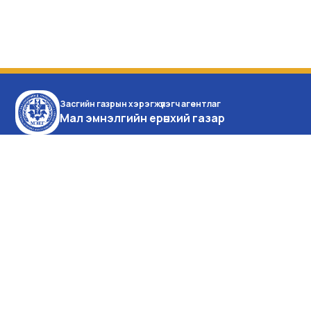
Засгийн газрын хэрэгжүүлэгч агентлаг
Мал эмнэлгийн ерөнхий газар
Монгол улс, Улаанбаатар
хот, Баянзүрх дүүрэг,
Энхтайваны өргөн чөлөө 16а,
Засгийн газрын IX байр
Утас:976-51-26-16-35
Факс:976 -51-26-16-35
facebook
youtube
Өнөөдөр: 137
Долоо хоног: 17396