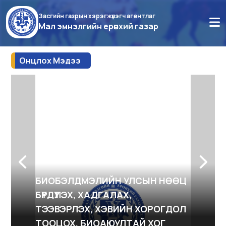
Засгийн газрын хэрэгжүүлэгч агентлаг
Мал эмнэлгийн ерөнхий газар
Онцлох Мэдээ
БИОБЭЛДМЭЛИЙН УЛСЫН НӨӨЦ
БҮРДҮҮЛЭХ, ХАДГАЛАХ,
ТЭЭВЭРЛЭХ, ХЭВИЙН ХОРОГДОЛ
ТООЦОХ, БИОАЮУЛТАЙ ХОГ