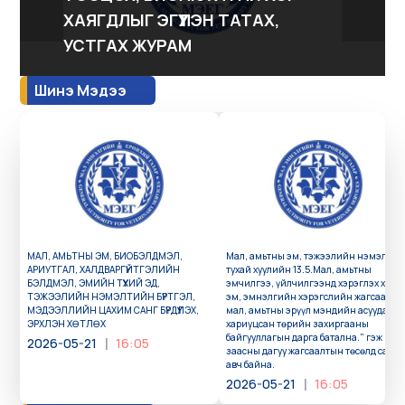
ХАЯГДЛЫГ ЭГҮҮЛЭН ТАТАХ,
УСТГАХ ЖУРАМ
Шинэ Мэдээ
МАЛ, АМЬТНЫ ЭМ, БИОБЭЛДМЭЛ,
Мал, амьтны эм, тэжээлийн нэмэлти
АРИУТГАЛ, ХАЛДВАРГҮЙТГЭЛИЙН
тухай хуулийн 13.5.Мал, амьтны
БЭЛДМЭЛ, ЭМИЙН ТҮҮХИЙ ЭД,
эмчилгээ, үйлчилгээнд хэрэглэх хүни
ТЭЖЭЭЛИЙН НЭМЭЛТИЙН БҮРТГЭЛ,
эм, эмнэлгийн хэрэгслийн жагсаалты
МЭДЭЭЛЛИЙН ЦАХИМ САНГ БҮРДҮҮЛЭХ,
мал, амьтны эрүүл мэндийн асуудал
ЭРХЛЭН ХӨТЛӨХ
хариуцсан төрийн захиргааны
байгууллагын дарга батална." гэж
|
2026-05-21
16:05
заасны дагуу жагсаалтын төсөлд сана
авч байна.
|
2026-05-21
16:05