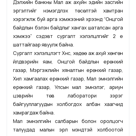
Дэлхийн банкны Мал аж ахуйн эдийн засгийн
эргэлтийг нэмэгдүүлэх төсөлтэй хамтран
хэрэгжүүлж буй арга хэмжээний хүрээнд “Онцгой
байдлын бэлэн байдлыг хангах шаталсан арга
хэмжээ” сэдэвт сургалт хэлэлцүүлгийг 2 үе
шаттайгаар явуулж байна.
Сургалт хэлэлцүүлэгт Хүнс, хөдөө аж ахуй хөнгөн
үйлдвэрийн яам, Онцгой байдлын ерөнхий
газар, Мэргэжлийн хяналтын ерөнхий газар,
Хил хамгаалах ерөнхий газар, Мал эмнэлгийн
ерөнхий газар, Улсын мал эмнэлэг, ариун
цэврийн төв лаборатори зэрэг
байгууллагуудын холбогдох албан хаагчид
хамрагдаж байна.
Мал эмнэлгийн салбарын болон оролцогч
талуудад малын эрүүл мэндтэй холбоотой