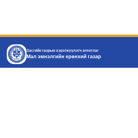
Засгийн газрын хэрэгжүүлэгч агентлаг
Мал эмнэлгийн ерөнхий газар
Монгол улс, Улаанбаатар
хот, Баянзүрх дүүрэг,
Энхтайваны өргөн чөлөө 16а,
Засгийн газрын IX байр
Утас:976-51-26-16-35
Факс:976 -51-26-16-35
facebook
youtube
Өнөөдөр: 702
Долоо хоног: 16708