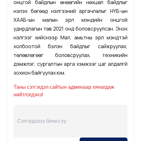
онцгой байдлын өнөөгийн нөхцөл байдлыг
үнэлэх бөгөөд үнэлгээний аргачлалыг НҮБ-ын
ХААБ-ын малын эрүүл мэндийн онцгой
удирдлагын төв 2021 онд боловсруулсан. Энэхүү
үнэлгээг хийснээр Мал, амьтны эрүүл мэндтэй
холбоотой бэлэн байдлыг сайжруулах,
төлөвлөгөөг боловсруулах, техникийн
дэмжлэг, сургалтын арга хэмжээг цаг алдалгүй
зохион байгуулах юм.
Таны сэтгэгдэл сайтын админаар хянагдаж
нийтлэгдэнэ!