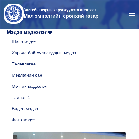
Засгийн газрын хэрэгжүүлэгч агентлаг
Мал эмнэлгийн ерөнхий газар
Мэдээ мэдээлэл
Шинэ мэдээ
Харьяа байгууллагуудын мэдээ
Төлөвлөгөө
Мэдлэгийн сан
Өвчний мэдээлэл
Тайлан 1
Видео мэдээ
Фото мэдээ