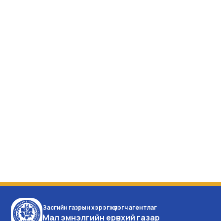
Засгийн газрын хэрэгжүүлэгч агентлаг
Мал эмнэлгийн ерөнхий газар