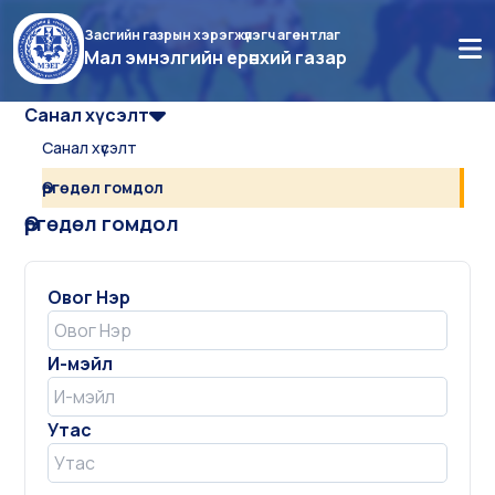
Засгийн газрын хэрэгжүүлэгч агентлаг
Мал эмнэлгийн ерөнхий газар
Санал хүсэлт
Санал хүсэлт
Өргөдөл гомдол
Өргөдөл гомдол
Овог Нэр
И-мэйл
Утас