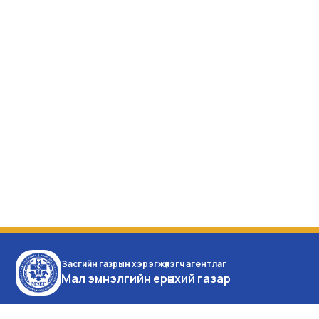
Засгийн газрын хэрэгжүүлэгч агентлаг
Мал эмнэлгийн ерөнхий газар
Монгол улс, Улаанбаатар