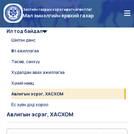
Засгийн газрын хэрэгжүүлэгч агентлаг
Мал эмнэлгийн ерөнхий газар
Ил тод байдал
Шилэн данс
Үйл ажиллагаа
Төсөв, санхүү
Худалдан авах ажиллагаа
Хүний нөөц
Авлигын эсрэг, ХАСХОМ
Ёс зүйн дэд хороо
Авлигын эсрэг, ХАСХОМ