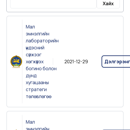
Хайх
Мал
эмнэлгийн
лабораторийн
үндэсний
сүлжээг
хөгжүүлэх
2021-12-29
Дэлгэрэн
богино болон
дунд
хугацааны
стратеги
төлөвлөгөө
Мал
эмнэлгийн