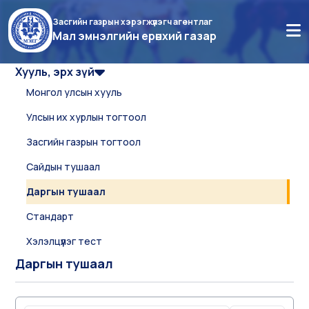
Засгийн газрын хэрэгжүүлэгч агентлаг
Мал эмнэлгийн ерөнхий газар
Хууль, эрх зүй
Монгол улсын хууль
Улсын их хурлын тогтоол
Засгийн газрын тогтоол
Сайдын тушаал
Даргын тушаал
Стандарт
Хэлэлцүүлэг тест
Даргын тушаал