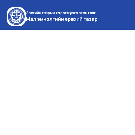
Засгийн газрын хэрэгжүүлэгч агентлаг
Мал эмнэлгийн ерөнхий газар
Монгол улс, Улаанбаатар
хот, Баянзүрх дүүрэг,
Энхтайваны өргөн чөлөө 16а,
Засгийн газрын IX байр
Утас:976-51-26-16-35
Факс:976 -51-26-16-35
facebook
youtube
Өнөөдөр: 216
Долоо хоног: 16222
Сард: 60499
Жилд: 539470