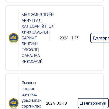
МАЛ ЭМНЭЛГИЙН
АРИУТГАЛ,
ХАЛДВАРГҮЙТГЭЛ
ХИЙХ ЗААВРЫН
БАРИМТ
2024-11-13
Дэлгэр
БИЧГИЙН
ТӨСӨЛД
САНАЛАА
ИРҮҮЛЭЭРЭЙ
Ямааны
годрон
өвчнөөс
урьдчилан
2024-09-19
Дэлгэрэнгүй
сэргийлэх