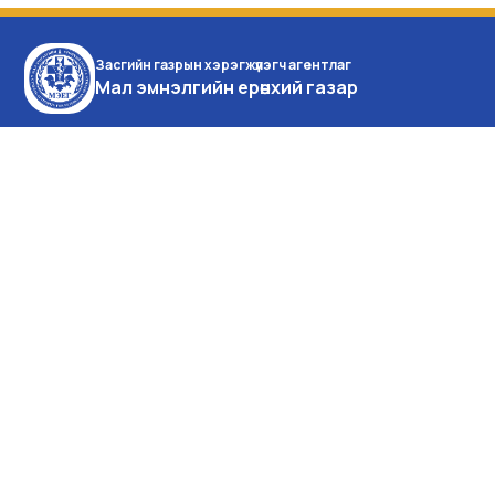
Засгийн газрын хэрэгжүүлэгч агентлаг
Мал эмнэлгийн ерөнхий газар
Монгол улс, Улаанбаатар
хот, Баянзүрх дүүрэг,
Энхтайваны өргөн чөлөө 16а,
Засгийн газрын IX байр
Утас:976-51-26-16-35
Факс:976 -51-26-16-35
facebook
youtube
Өнөөдөр: 327
Долоо хоног: 17586
Сард: 64151
Жилд: 543152