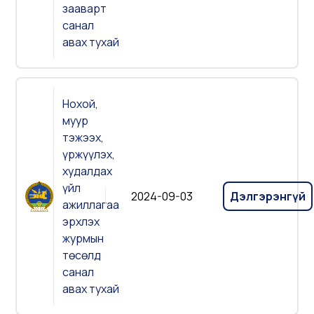
зааварт
санал
авах тухай
Нохой,
муур
тэжээх,
үржүүлэх,
худалдах
үйл
2024-09-03
Дэлгэрэнгүй
ажиллагаа
эрхлэх
журмын
төсөлд
санал
авах тухай