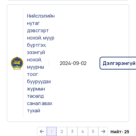
Нийслэлийн
нутаг
дэвсгэрт
нохой, муур
бүртгэх,
эзэнгүй
нохой,
2024-09-02
Дэлгэрэнгүй
муурны
тоог
бууруудах
журмын
төсөлд
санал авах
тухай
1
2
3
4
5
Нийт: 25