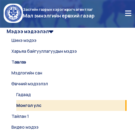
Засгийн газрын хэрэгжүүлэгч агентлаг
Мал эмнэлгийн ерөнхий газар
Мэдээ мэдээлэл
Шинэ мэдээ
Харьяа байгууллагуудын мэдээ
Төлөвлөгөө
Мэдлэгийн сан
Өвчний мэдээлэл
Гадаад
Монгол улс
Тайлан 1
Видео мэдээ