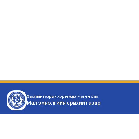
Засгийн газрын хэрэгжүүлэгч агентлаг
Мал эмнэлгийн ерөнхий газар
Монгол улс, Улаанбаатар
хот, Баянзүрх дүүрэг,
Энхтайваны өргөн чөлөө 16а,
Засгийн газрын IX байр